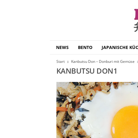
B
NEWS
BENTO
JAPANISCHE KÜ
e
n
Start
Kanbutsu Don – Donburi mit Gemüse
t
KANBUTSU DON1
o
D
a
i
s
u
k
i