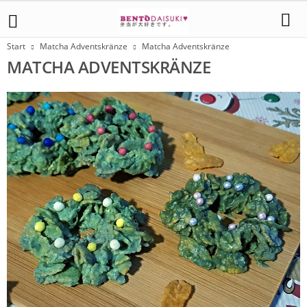
Start
Matcha Adventskränze
Matcha Adventskränze
MATCHA ADVENTSKRÄNZE