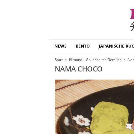
B
NEWS
BENTO
JAPANISCHE KÜ
e
n
Start
Nimono – Geköcheltes Gemüse
Na
t
NAMA CHOCO
o
D
a
i
s
u
k
i