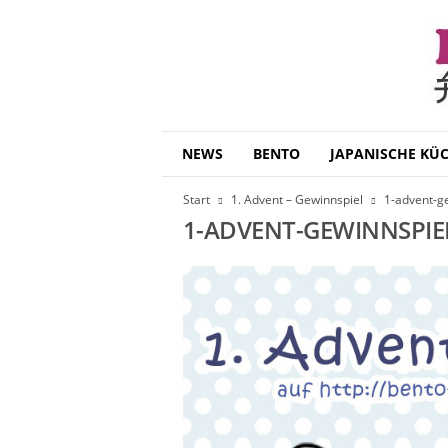
B
NEWS
BENTO
JAPANISCHE KÜ
e
n
Start
1. Advent – Gewinnspiel
1-advent-g
t
1-ADVENT-GEWINNSPIE
o
D
a
i
s
u
k
i