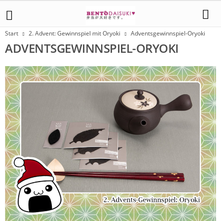
Start
2. Advent: Gewinnspiel mit Oryoki
Adventsgewinnspiel-Oryoki
ADVENTSGEWINNSPIEL-ORYOKI