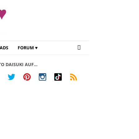
ADS
FORUM ♥
TO DAISUKI AUF…