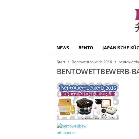
B
NEWS
BENTO
JAPANISCHE KÜ
e
n
Start
Bentowettbewerb 2016
bentowettb
t
BENTOWETTBEWERB-B
o
D
a
i
s
u
k
i