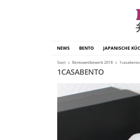
B
NEWS
BENTO
JAPANISCHE KÜ
e
n
Start
Bentowettbewerb 2018
1casabento
t
1CASABENTO
o
D
a
i
s
u
k
i