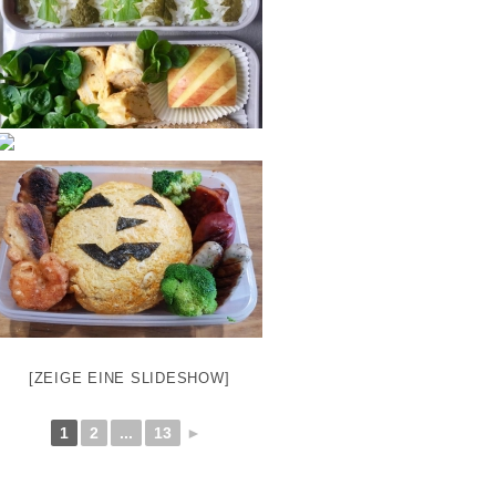
[ZEIGE EINE SLIDESHOW]
1
2
...
13
►