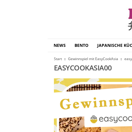
B
NEWS
BENTO
JAPANISCHE KÜ
e
n
Start
Gewinnspiel mit EasyCookAsia
easy
t
EASYCOOKASIA00
o
D
a
i
s
u
k
i