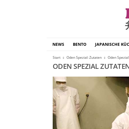
B
NEWS
BENTO
JAPANISCHE KÜ
e
n
Start
Oden Spezial: Zutaten
Oden Spezial
t
ODEN SPEZIAL ZUTATE
o
D
a
i
s
u
k
i