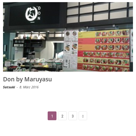
Don by Maruyasu
Satsuki
-
8. März 2016
1
2
3