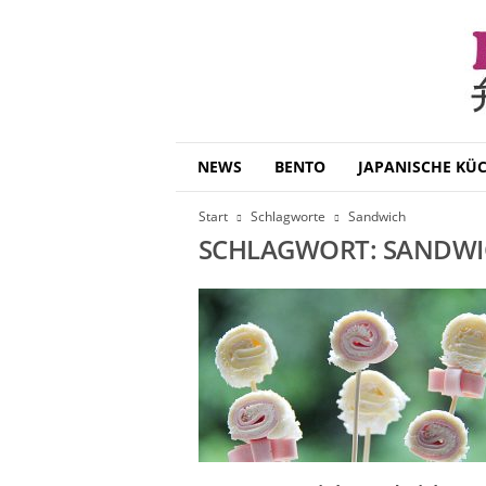
B
NEWS
BENTO
JAPANISCHE KÜ
e
n
Start
Schlagworte
Sandwich
t
SCHLAGWORT: SANDW
o
D
a
i
s
u
k
i