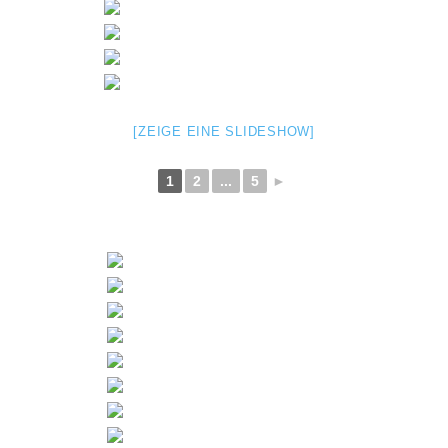
[ZEIGE EINE SLIDESHOW]
1
2
...
5
►