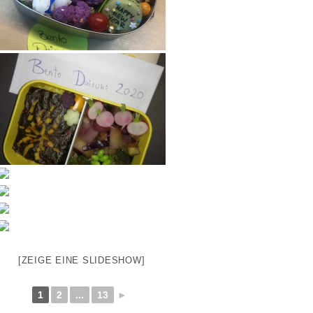
[ZEIGE EINE SLIDESHOW]
1
2
...
13
►