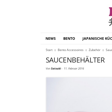
B
NEWS
BENTO
JAPANISCHE KÜ
e
n
Start
Bento Accessoires
Zubehör
Sauc
t
o
SAUCENBEHÄLTER
D
a
Von
Satsuki
-
11. Februar 2016
i
s
u
k
i