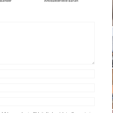
 Bänder
Antibakterielle Baran