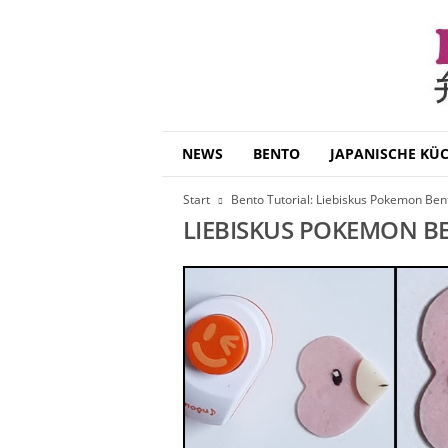
B
NEWS
BENTO
JAPANISCHE KÜ
e
n
Start
Bento Tutorial: Liebiskus Pokemon Bent
t
LIEBISKUS POKEMON B
o
D
a
i
s
u
k
i