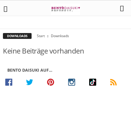
BENTO
DOWNLOADS
FUNDSTELLEN
JAPAN
JAPANISCHE KÜCHE
NEWS
REZENSIONEN
REZEPTE
SPECIAL
Start
Downloads
DOWNLOADS
Keine Beiträge vorhanden
BENTO DAISUKI AUF…