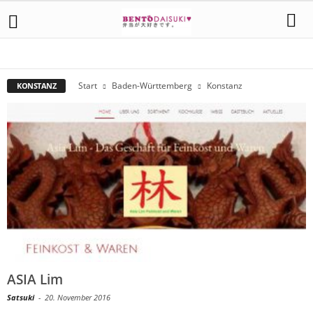
KONSTANZ
KORNWESTHEIM
LEONBERG
LUDWIGSBURG
STUTTGART
Start
Baden-Württemberg
Konstanz
KONSTANZ
ASIA Lim
Satsuki
-
20. November 2016