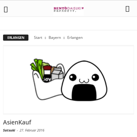
AMBERG
AUGSBURG
BAYREUTH
ERLANGEN
MÜNCHEN
NÜRNBERG
REGENSBURG
Start
Bayern
Erlangen
ERLANGEN
AsienKauf
Satsuki
-
27. Februar 2016