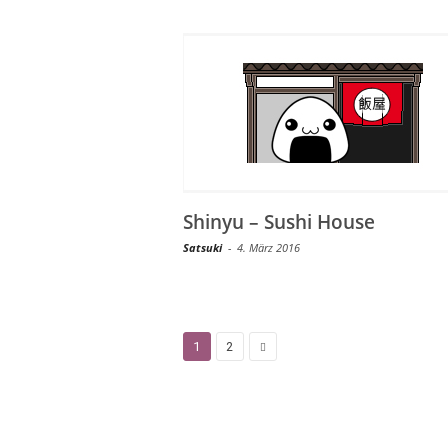
Shinyu – Sushi House
Satsuki
-
4. März 2016
1
2