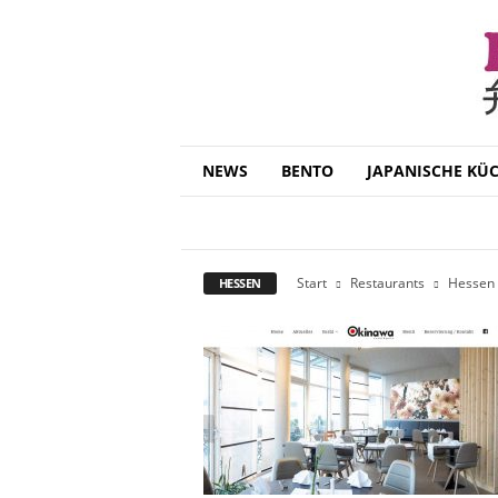
B
NEWS
BENTO
JAPANISCHE KÜ
e
n
BENSHEIM
DARMSTADT
FRANKFURT 
t
o
D
Start
Restaurants
Hessen
HESSEN
a
i
s
u
k
i