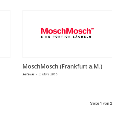
MoschMosch (Frankfurt a.M.)
Satsuki
-
3. März 2016
Seite 1 von 2