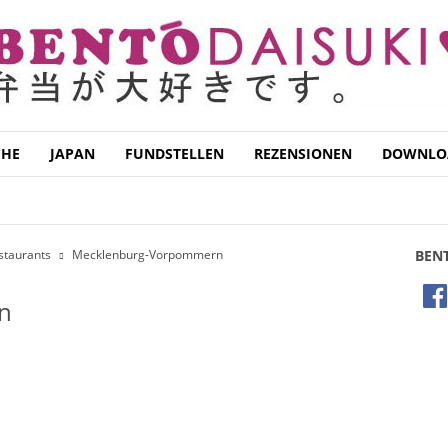
CHE
JAPAN
FUNDSTELLEN
REZENSIONEN
DOWNLO
IN
BRANDENBURG
BREMEN
HAMBURG
HESSEN
HSEN
NORDRHEIN-WESTFALEN
RHEINLAND-PFALZ
LT
SCHLESWIG-HOLSTEIN
THÜRINGEN
staurants
Mecklenburg-Vorpommern
BEN
en