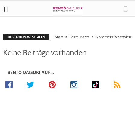
AACHEN
AHLEN
ALSDORF
ARNSBERG
BOCHUM
BONN
DORTMUND
DÜSSELDORF
ESSEN
HAAN
HÜRTH
KÖLN
KREFELD
MAGDEBURG
MOERS
RECKLINGHAUSEN
SANKT AUGUSTIN
Start
Restaurants
Nordrhein-Westfalen
NORDRHEIN-WESTFALEN
Keine Beiträge vorhanden
BENTO DAISUKI AUF…