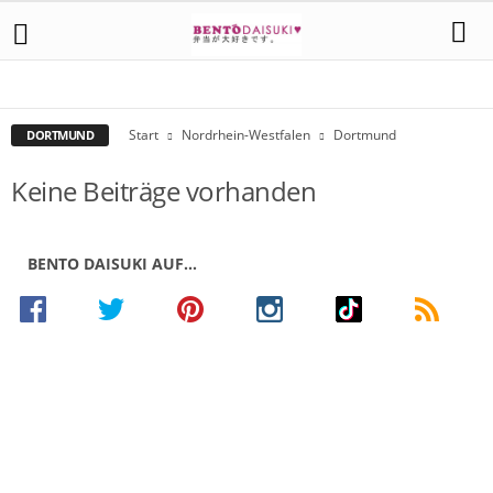
AACHEN
AHLEN
ALSDORF
ARNSBERG
BOCHUM
BONN
DORTMUND
DÜSSELDORF
ESSEN
HAAN
HÜRTH
KÖLN
KREFELD
MAGDEBURG
MOERS
RECKLINGHAUSEN
SANKT AUGUSTIN
Start
Nordrhein-Westfalen
Dortmund
DORTMUND
Keine Beiträge vorhanden
BENTO DAISUKI AUF…