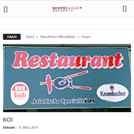
AACHEN
AHLEN
ALSDORF
ARNSBERG
BOCHUM
BONN
DORTMUND
DÜSSELDORF
ESSEN
HAAN
HÜRTH
KÖLN
KREFELD
MAGDEBURG
MOERS
RECKLINGHAUSEN
SANKT AUGUSTIN
Start
Nordrhein-Westfalen
Haan
HAAN
KOI
Satsuki
-
8. März 2016