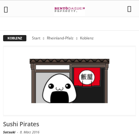
KOBLENZ
MAINZ
NEUWIED
TRIER
Start
Rheinland-Pfalz
Koblenz
KOBLENZ
Sushi Pirates
Satsuki
-
8. März 2016