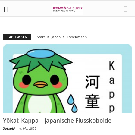
FABELWESEN
FESTE UND FEIERN
GLÜCKSBRINGER
JAPANISCH KURS
REISEN IN JAPAN
Start
Japan
Fabelwesen
FABELWESEN
Yōkai: Kappa – japanische Flusskobolde
Satsuki
-
6. Mai 2016