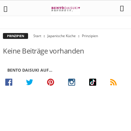
DAS ANRICHTEN
DAS WASHOKU PRINZIP
DIE GESETZE DER NATUR
DIE MAHLZEITEN
DIE REIHENFOLGE BEIM ESSEN
DIE SCHNEIDEKUNST
Start
Japanische Küche
Prinzipien
PRINZIPIEN
Keine Beiträge vorhanden
BENTO DAISUKI AUF…