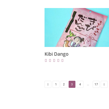
Kibi Dango
...
1
2
3
4
17