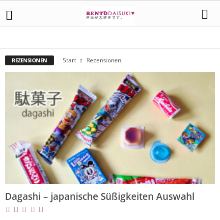
BÜCHER
INTERVIEWS
LEBENSMITTEL
UNBOXING
WEBSEITEN
Start
Rezensionen
REZENSIONEN
Dagashi – japanische Süßigkeiten Auswahl