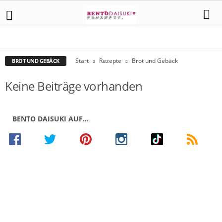
BROT UND GEBÄCK
DONBURI UND REIS
FLEISCH UND GEFLÜGEL
GEMÜSE
GETRÄNKE
MEERESTIERE
NUDELN
SALATE
SONSTIGES
SUPPEN
SUSHI
SÜSSSPEISEN
TOFU
TSUKEMONO
WÜRZMITTEL
Start
Rezepte
Brot und Gebäck
BROT UND GEBÄCK
Keine Beiträge vorhanden
BENTO DAISUKI AUF…