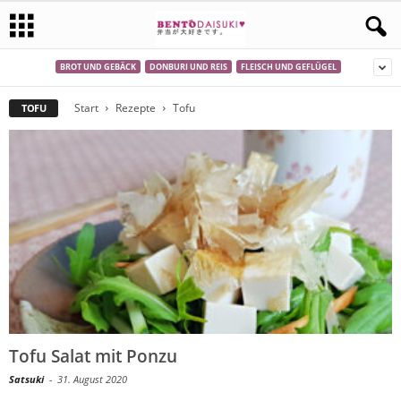
BROT UND GEBÄCK
DONBURI UND REIS
FLEISCH UND GEFLÜGEL
Start
Rezepte
Tofu
TOFU
Tofu Salat mit Ponzu
Satsuki
-
31. August 2020