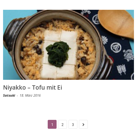
Niyakko – Tofu mit Ei
Satsuki
-
18. März 2016
1
2
3