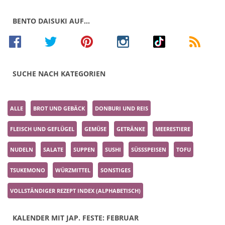
BENTO DAISUKI AUF…
SUCHE NACH KATEGORIEN
ALLE
BROT UND GEBÄCK
DONBURI UND REIS
FLEISCH UND GEFLÜGEL
GEMÜSE
GETRÄNKE
MEERESTIERE
NUDELN
SALATE
SUPPEN
SUSHI
SÜSSSPEISEN
TOFU
TSUKEMONO
WÜRZMITTEL
SONSTIGES
VOLLSTÄNDIGER REZEPT INDEX (ALPHABETISCH)
KALENDER MIT JAP. FESTE: FEBRUAR