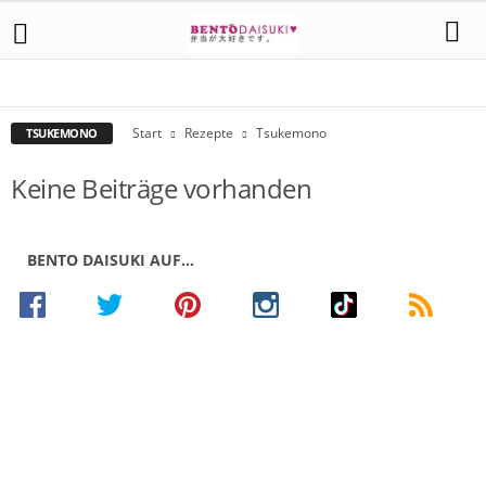
BROT UND GEBÄCK
DONBURI UND REIS
FLEISCH UND GEFLÜGEL
GEMÜSE
GETRÄNKE
MEERESTIERE
NUDELN
SALATE
SONSTIGES
SUPPEN
SUSHI
SÜSSSPEISEN
TOFU
TSUKEMONO
WÜRZMITTEL
Start
Rezepte
Tsukemono
TSUKEMONO
Keine Beiträge vorhanden
BENTO DAISUKI AUF…