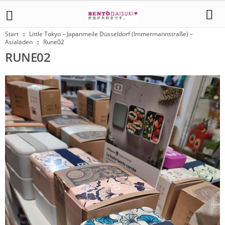
Start
Little Tokyo – Japanmeile Düsseldorf (Immermannstraße) –
Asialäden
Rune02
RUNE02