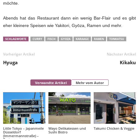
möchte.
Abends hat das Restaurant dann ein wenig Bar-Flair und es gibt
eher kleinere Speisen wie Yakitori, Gyōza, Ramen und mehr.
SCHLAGWORTE
CURRY
FISCH
GYOZA
KARAAGE
RAMEN
TONKATSU
Vorheriger Artikel
Nächster Artikel
Hyuga
Kikaku
Verwandte Artikel
Mehr vom Autor
Little Tokyo – Japanmeile
Wayo Delikatessen und
Takumi Chicken & Veggie
Düsseldorf
Sushi Bistro
(Immermannstraße) –