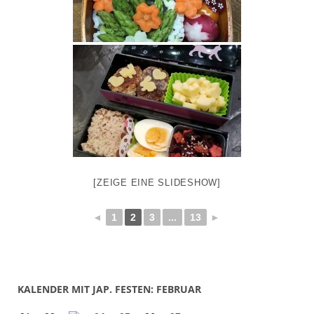
[ZEIGE EINE SLIDESHOW]
◄
1
2
3
...
13
►
KALENDER MIT JAP. FESTEN: FEBRUAR