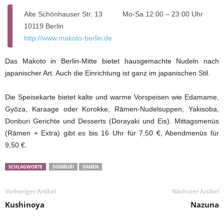
Alte Schönhauser Str. 13
Mo-Sa 12:00 – 23:00 Uhr
10119 Berlin
http://www.makoto-berlin.de
Das Makoto in Berlin-Mitte bietet hausgemachte Nudeln nach
japanischer Art. Auch die Einrichtung ist ganz im japanischen Stil.
Die Speisekarte bietet kalte und warme Vorspeisen wie Edamame,
Gyōza, Karaage oder Korokke, Rāmen-Nudelsuppen, Yakisoba,
Donburi Gerichte und Desserts (Dorayaki und Eis). Mittagsmenüs
(Rāmen + Extra) gibt es bis 16 Uhr für 7,50 €, Abendmenüs für
9,50 €.
SCHLAGWORTE
DONBURI
RAMEN
Vorheriger Artikel
Nächster Artikel
Kushinoya
Nazuna