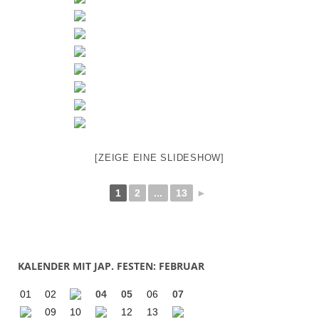
[ZEIGE EINE SLIDESHOW]
1
2
...
13
►
KALENDER MIT JAP. FESTEN: FEBRUAR
01
02
04
05
06
07
09
10
12
13