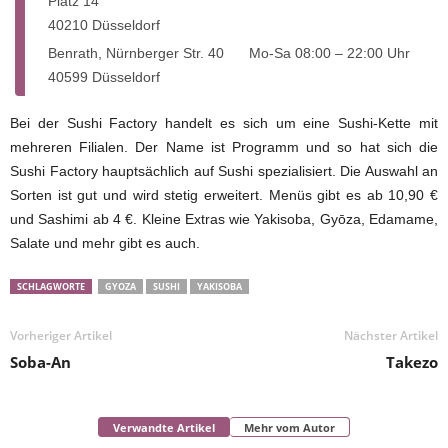
Platz 14
40210 Düsseldorf
Benrath, Nürnberger Str. 40
Mo-Sa 08:00 – 22:00 Uhr
40599 Düsseldorf
Bei der Sushi Factory handelt es sich um eine Sushi-Kette mit
mehreren Filialen. Der Name ist Programm und so hat sich die
Sushi Factory hauptsächlich auf Sushi spezialisiert. Die Auswahl an
Sorten ist gut und wird stetig erweitert. Menüs gibt es ab 10,90 €
und Sashimi ab 4 €. Kleine Extras wie Yakisoba, Gyōza, Edamame,
Salate und mehr gibt es auch.
SCHLAGWORTE
GYOZA
SUSHI
YAKISOBA
Vorheriger Artikel
Nächster Artikel
Soba-An
Takezo
Verwandte Artikel
Mehr vom Autor