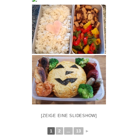
[ZEIGE EINE SLIDESHOW]
1
2
...
13
►