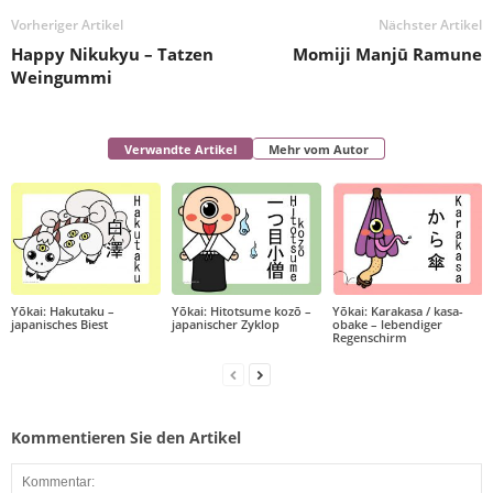
Vorheriger Artikel
Nächster Artikel
Happy Nikukyu – Tatzen
Momiji Manjū Ramune
Weingummi
Verwandte Artikel
Mehr vom Autor
Yōkai: Hakutaku –
Yōkai: Hitotsume kozō –
Yōkai: Karakasa / kasa-
japanisches Biest
japanischer Zyklop
obake – lebendiger
Regenschirm
Kommentieren Sie den Artikel