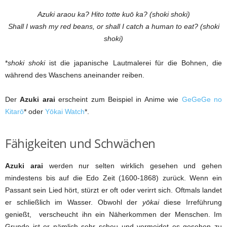
Azuki araou ka? Hito totte kuō ka? (shoki shoki)
Shall I wash my red beans, or shall I catch a human to eat? (shoki
shoki)
*
shoki shoki
ist die japanische Lautmalerei für die Bohnen, die
während des Waschens aneinander reiben.
Der
Azuki arai
erscheint zum Beispiel in Anime wie
GeGeGe no
Kitarō
* oder
Yōkai Watch
*.
Fähigkeiten und Schwächen
Azuki arai
werden nur selten wirklich gesehen und gehen
mindestens bis auf die Edo Zeit (1600-1868) zurück. Wenn ein
Passant sein Lied hört, stürzt er oft oder verirrt sich. Oftmals landet
er schließlich im Wasser. Obwohl der
yōkai
diese Irreführung
genießt, verscheucht ihn ein Näherkommen der Menschen. Im
Grunde ist er nämlich sehr scheu und vermeidet es gesehen zu