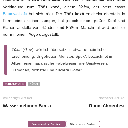
Dies soll auch ihre Leibspeise sein. Damit haben sie auch eine
Verbindung zum
Tōfu kozō
, einem
Yōkai
, der stets etwas
Baumwolltofu
bei sich trägt. Der
Tōfu kozō
erscheint ebenfalls in
Form eines kleinen Jungen, hat jedoch einen großen Kopf und
Klauen anstelle von Händen und Füßen. Manchmal wird auch er
nur mit einem Auge dargestellt.
Yōkai
(妖怪), wörtlich übersetzt in etwa „unheimliche
Erscheinung, Ungeheuer, Monster, Spuk“, bezeichnet im
Allgemeinen japanische Fabelwesen wie Geistwesen,
Dämonen, Monster und niedere Götter.
SCHLAGWORTE
YŌKAI
Vorheriger Artikel
Nächster Artikel
Wassermelonen Fanta
Obon: Ahnenfest
Verwandte Artikel
Mehr vom Autor