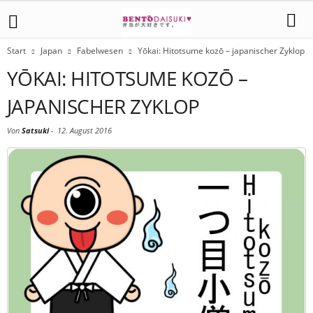
Start
Japan
Fabelwesen
Yōkai: Hitotsume kozō – japanischer Zyklop
YŌKAI: HITOTSUME KOZŌ –
JAPANISCHER ZYKLOP
Von
Satsuki
-
12. August 2016