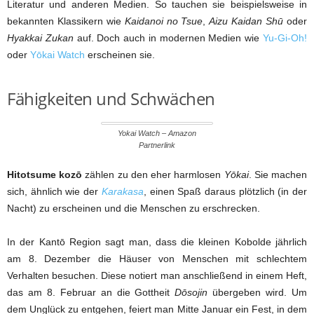
Literatur und anderen Medien. So tauchen sie beispielsweise in
bekannten Klassikern wie
Kaidanoi no Tsue
,
Aizu Kaidan Shū
oder
Hyakkai Zukan
auf. Doch auch in modernen Medien wie
Yu-Gi-Oh!
oder
Yōkai Watch
erscheinen sie.
Fähigkeiten und Schwächen
Yokai Watch – Amazon
Partnerlink
Hitotsume kozō
zählen zu den eher harmlosen
Yōkai
. Sie machen
sich, ähnlich wie der
Karakasa
, einen Spaß daraus plötzlich (in der
Nacht) zu erscheinen und die Menschen zu erschrecken.
In der Kantō Region sagt man, dass die kleinen Kobolde jährlich
am 8. Dezember die Häuser von Menschen mit schlechtem
Verhalten besuchen. Diese notiert man anschließend in einem Heft,
das am 8. Februar an die Gottheit
Dōsojin
übergeben wird. Um
dem Unglück zu entgehen, feiert man Mitte Januar ein Fest, in dem