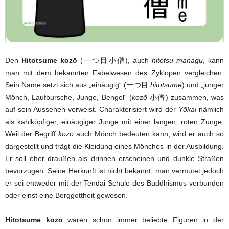
Den
Hitotsume kozō
(一つ目小僧), auch
hitotsu managu
, kann
man mit dem bekannten Fabelwesen des Zyklopen vergleichen.
Sein Name setzt sich aus „einäugig“ (一つ目
hitotsume
) und „junger
Mönch, Laufbursche, Junge, Bengel“ (
kozō
小僧) zusammen, was
auf sein Aussehen verweist. Charakterisiert wird der
Yōkai
nämlich
als kahlköpfiger, einäugiger Junge mit einer langen, roten Zunge.
Weil der Begriff
kozō
auch Mönch bedeuten kann, wird er auch so
dargestellt und trägt die Kleidung eines Mönches in der Ausbildung.
Er soll eher draußen als drinnen erscheinen und dunkle Straßen
bevorzugen. Seine Herkunft ist nicht bekannt, man vermutet jedoch
er sei entweder mit der Tendai Schule des Buddhismus verbunden
oder einst eine Berggottheit gewesen.
Hitotsume kozō
waren schon immer beliebte Figuren in der