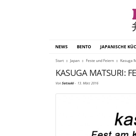
B
NEWS
BENTO
JAPANISCHE KÜ
e
n
Start
Japan
Feste und Feiern
Kasuga M
t
o
KASUGA MATSURI: F
D
a
Von
Satsuki
-
13. März 2016
i
s
u
k
i