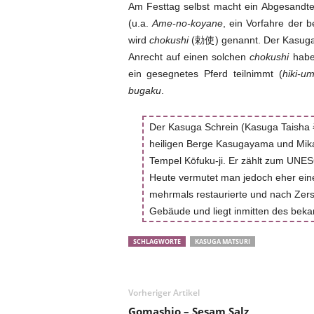
Am Festtag selbst macht ein Abgesandte
(u.a.
Ame-no-koyane
, ein Vorfahre der 
wird
chokushi
(勅使) genannt. Der Kasuga S
Anrecht auf einen solchen
chokushi
haben
ein gesegnetes Pferd teilnimmt (
hiki-u
bugaku
.
Der Kasuga Schrein (Kasuga Taisha
heiligen Berge Kasugayama und Mika
Tempel Kōfuku-ji. Er zählt zum UNES
Heute vermutet man jedoch eher eine
mehrmals restaurierte und nach Zer
Gebäude und liegt inmitten des beka
SCHLAGWORTE
KASUGA MATSURI
Vorheriger Artikel
Gomashio – Sesam Salz