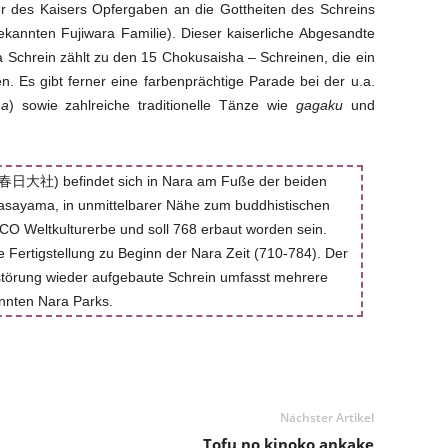
r des Kaisers Opfergaben an die Gottheiten des Schreins
bekannten Fujiwara Familie). Dieser kaiserliche Abgesandte
chrein zählt zu den 15 Chokusaisha – Schreinen, die ein
. Es gibt ferner eine farbenprächtige Parade bei der u.a.
ma
) sowie zahlreiche traditionelle Tänze wie
gagaku
und
 春日大社) befindet sich in Nara am Fuße der beiden
sayama, in unmittelbarer Nähe zum buddhistischen
CO Weltkulturerbe und soll 768 erbaut worden sein.
 Fertigstellung zu Beginn der Nara Zeit (710-784). Der
störung wieder aufgebaute Schrein umfasst mehrere
nnten Nara Parks.
Nächster Artikel
Tofu no kinoko ankake