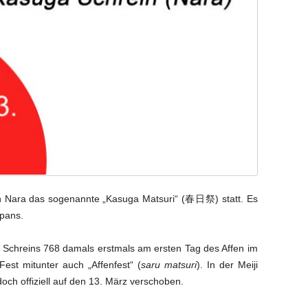
Nara‬ das sogenannte „‪Kasuga‬ ‪‎Matsuri‬“ (春日祭) statt. Es
apans.
s Schreins 768 damals erstmals am ersten Tag des Affen im
est mitunter auch „Affenfest“ (
saru matsuri
). In der Meiji
och offiziell auf den 13. März verschoben.