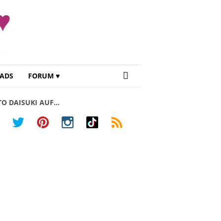
ADS
FORUM ♥
TO DAISUKI AUF…