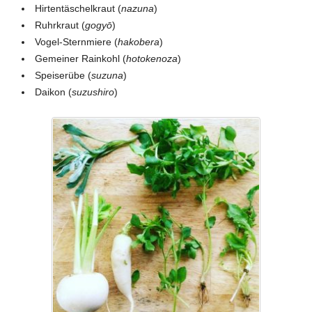
Hirtentäschelkraut (
nazuna
)
Ruhrkraut (
gogyō
)
Vogel-Sternmiere (
hakobera
)
Gemeiner Rainkohl (
hotokenoza
)
Speiserübe (
suzuna
)
Daikon (
suzushiro
)