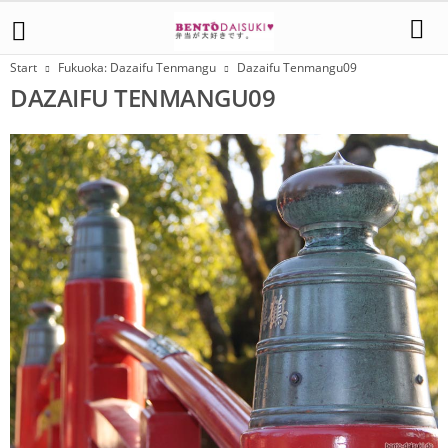
Start
Fukuoka: Dazaifu Tenmangu
Dazaifu Tenmangu09
DAZAIFU TENMANGU09