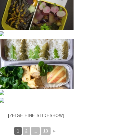
[ZEIGE EINE SLIDESHOW]
1
2
...
13
►