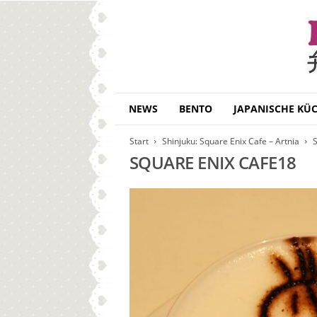
B
NEWS
BENTO
JAPANISCHE KÜ
e
n
Start
Shinjuku: Square Enix Cafe – Artnia
S
t
SQUARE ENIX CAFE18
o
D
a
i
s
u
k
i