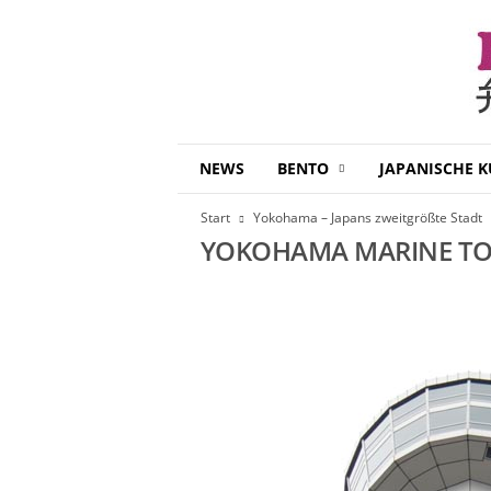
B
NEWS
BENTO
JAPANISCHE 
e
n
Start
Yokohama – Japans zweitgrößte Stadt
t
YOKOHAMA MARINE T
o
D
a
i
s
u
k
i