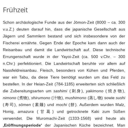
Frühzeit
Schon archäologische Funde aus der Jōmon-Zeit (8000 – ca. 300
v.u.Z.) deuten darauf hin, dass die japanische Gesellschaft aus
Jägern und Sammlern bestand und sich insbesondere von der
Fischerei ernährte. Gegen Ende der Epoche kam dann auch der
Reisanbau und damit die Landwirtschaft auf. Diese technische
Errungenschaft wurde in der Yayoi-Zeit (ca. 500 v.Chr. – 300
n.Chr.) perfektioniert. Die Landwirtschaft beruhte vor allem auf
Nassfeldreisanbau. Fleisch, besonders von Kühen und Pferden,
war ein Tabu, da diese Tiere benötigt wurden um das Feld zu
bestellen. In der Heian-Zeit (784-1185) erweiterten sich schließlich
die Zubereitungsarten um
sashimi
(刺身),
yakimono
(焼き物),
nimono
(煮物),
shirumono
(汁物),
mushimono
(蒸し物) sowie
sushi
(寿司),
sōmen
(素麺) und
mochi
(餅). Außerdem wurden Malz,
Honig,
amazura
(甘葛) und getrocknete Kaki zum Süßen
verwendet. Die Muromachi-Zeit (1333-1568) wird heute als
‚Eröffnungsperiode‘
der Japanischen Küche bezeichnet. Man