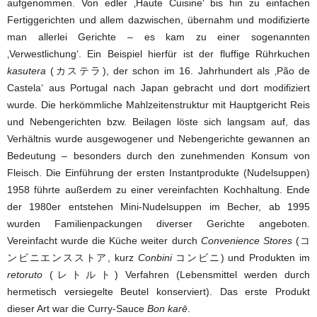
aufgenommen. Von edler ‚Haute Cuisine‘ bis hin zu einfachen
Fertiggerichten und allem dazwischen, übernahm und modifizierte
man allerlei Gerichte – es kam zu einer sogenannten
‚Verwestlichung‘. Ein Beispiel hierfür ist der fluffige Rührkuchen
kasutera
(カステラ), der schon im 16. Jahrhundert als ‚Pão de
Castela‘ aus Portugal nach Japan gebracht und dort modifiziert
wurde. Die herkömmliche Mahlzeitenstruktur mit Hauptgericht Reis
und Nebengerichten bzw. Beilagen löste sich langsam auf, das
Verhältnis wurde ausgewogener und Nebengerichte gewannen an
Bedeutung – besonders durch den zunehmenden Konsum von
Fleisch. Die Einführung der ersten Instantprodukte (Nudelsuppen)
1958 führte außerdem zu einer vereinfachten Kochhaltung. Ende
der 1980er entstehen Mini-Nudelsuppen im Becher, ab 1995
wurden Familienpackungen diverser Gerichte angeboten.
Vereinfacht wurde die Küche weiter durch
Convenience Stores
(コ
ンビニエンスストア, kurz
Conbini
コンビニ) und Produkten im
retoruto
(レトルト) Verfahren (Lebensmittel werden durch
hermetisch versiegelte Beutel konserviert). Das erste Produkt
dieser Art war die Curry-Sauce
Bon karē
.