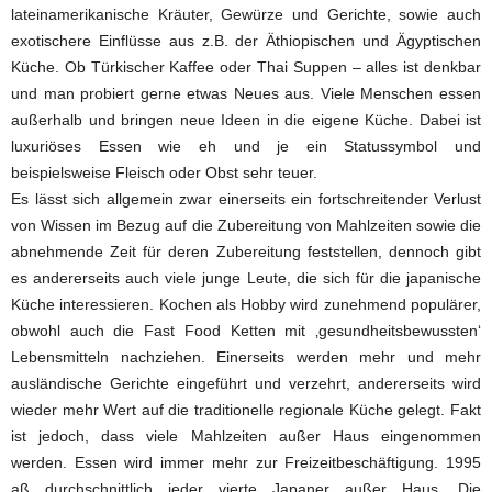
lateinamerikanische Kräuter, Gewürze und Gerichte, sowie auch
exotischere Einflüsse aus z.B. der Äthiopischen und Ägyptischen
Küche. Ob Türkischer Kaffee oder Thai Suppen – alles ist denkbar
und man probiert gerne etwas Neues aus. Viele Menschen essen
außerhalb und bringen neue Ideen in die eigene Küche. Dabei ist
luxuriöses Essen wie eh und je ein Statussymbol und
beispielsweise Fleisch oder Obst sehr teuer.
Es lässt sich allgemein zwar einerseits ein fortschreitender Verlust
von Wissen im Bezug auf die Zubereitung von Mahlzeiten sowie die
abnehmende Zeit für deren Zubereitung feststellen, dennoch gibt
es andererseits auch viele junge Leute, die sich für die japanische
Küche interessieren. Kochen als Hobby wird zunehmend populärer,
obwohl auch die Fast Food Ketten mit ‚gesundheitsbewussten‘
Lebensmitteln nachziehen. Einerseits werden mehr und mehr
ausländische Gerichte eingeführt und verzehrt, andererseits wird
wieder mehr Wert auf die traditionelle regionale Küche gelegt. Fakt
ist jedoch, dass viele Mahlzeiten außer Haus eingenommen
werden. Essen wird immer mehr zur Freizeitbeschäftigung. 1995
aß durchschnittlich jeder vierte Japaner außer Haus. Die