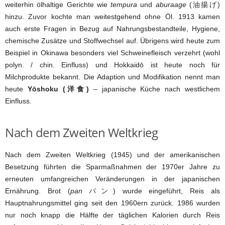
weiterhin ölhaltige Gerichte wie
tempura
und
aburaage
(油揚げ)
hinzu. Zuvor kochte man weitestgehend ohne Öl. 1913 kamen
auch erste Fragen in Bezug auf Nahrungsbestandteile, Hygiene,
chemische Zusätze und Stoffwechsel auf. Übrigens wird heute zum
Beispiel in Okinawa besonders viel Schweinefleisch verzehrt (wohl
polyn. / chin. Einfluss) und Hokkaidō ist heute noch für
Milchprodukte bekannt. Die Adaption und Modifikation nennt man
heute
Yōshoku (洋食)
– japanische Küche nach westlichem
Einfluss.
Nach dem Zweiten Weltkrieg
Nach dem Zweiten Weltkrieg (1945) und der amerikanischen
Besetzung führten die Sparmaßnahmen der 1970er Jahre zu
erneuten umfangreichen Veränderungen in der japanischen
Ernährung. Brot (
pan
パン) wurde eingeführt, Reis als
Hauptnahrungsmittel ging seit den 1960ern zurück. 1986 wurden
nur noch knapp die Hälfte der täglichen Kalorien durch Reis