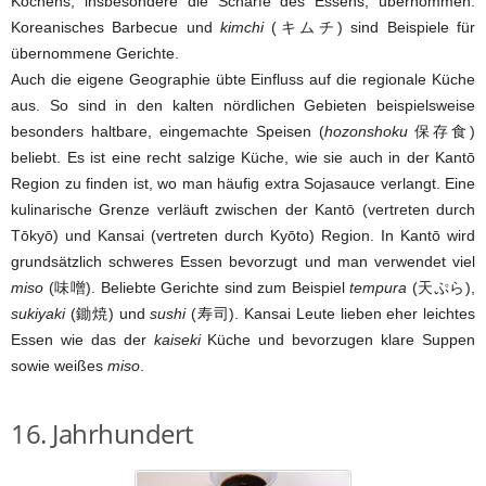
Kochens, insbesondere die Schärfe des Essens, übernommen.
Koreanisches Barbecue und
kimchi
(キムチ) sind Beispiele für
übernommene Gerichte.
Auch die eigene Geographie übte Einfluss auf die regionale Küche
aus. So sind in den kalten nördlichen Gebieten beispielsweise
besonders haltbare, eingemachte Speisen (
hozonshoku
保存食)
beliebt. Es ist eine recht salzige Küche, wie sie auch in der Kantō
Region zu finden ist, wo man häufig extra Sojasauce verlangt. Eine
kulinarische Grenze verläuft zwischen der Kantō (vertreten durch
Tōkyō) und Kansai (vertreten durch Kyōto) Region. In Kantō wird
grundsätzlich schweres Essen bevorzugt und man verwendet viel
miso
(味噌). Beliebte Gerichte sind zum Beispiel
tempura
(天ぷら),
sukiyaki
(鋤焼) und
sushi
(寿司). Kansai Leute lieben eher leichtes
Essen wie das der
kaiseki
Küche und bevorzugen klare Suppen
sowie weißes
miso
.
16. Jahrhundert