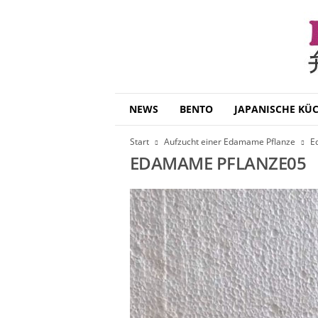
B
NEWS
BENTO
JAPANISCHE KÜ
e
n
Start
Aufzucht einer Edamame Pflanze
E
t
EDAMAME PFLANZE05
o
D
a
i
s
u
k
i