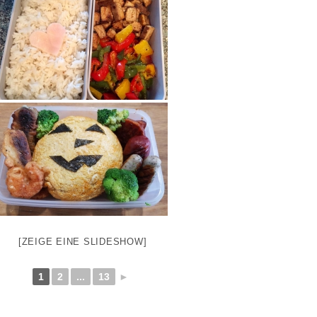
[ZEIGE EINE SLIDESHOW]
1
2
...
13
►