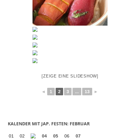
[ZEIGE EINE SLIDESHOW]
◄
1
2
3
...
13
►
KALENDER MIT JAP. FESTEN: FEBRUAR
01
02
04
05
06
07