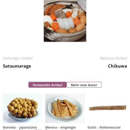
Vorheriger Artikel
Nächster Artikel
Satsuma•age
Chikuwa
Verwandte Artikel
Mehr vom Autor
Nameko – japanisches
Menma – eingelegte
Gobō – Klettenwurzel