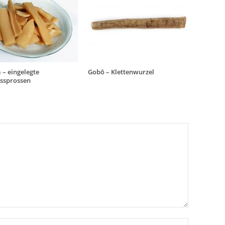
– eingelegte
Gobō – Klettenwurzel
sprossen