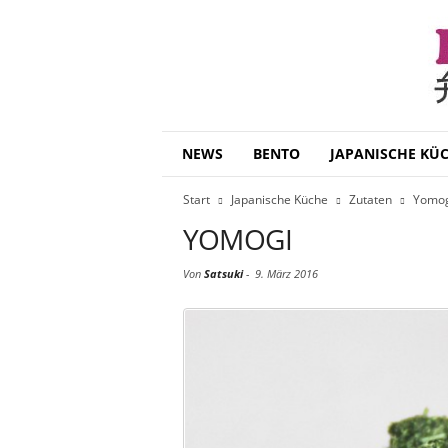
B
NEWS
BENTO
JAPANISCHE KÜ
e
n
Start
Japanische Küche
Zutaten
Yomog
t
o
YOMOGI
D
a
Von
Satsuki
-
9. März 2016
i
s
u
k
i