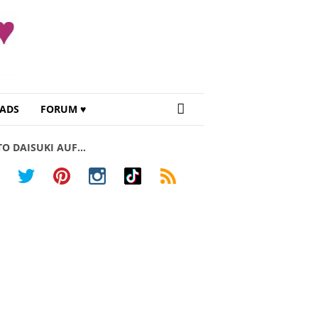
ADS
FORUM ♥
TO DAISUKI AUF…