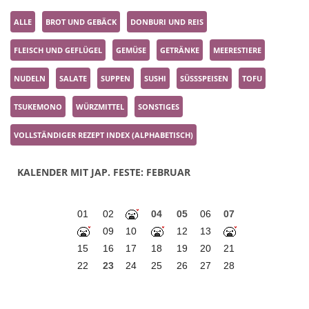
ALLE
BROT UND GEBÄCK
DONBURI UND REIS
FLEISCH UND GEFLÜGEL
GEMÜSE
GETRÄNKE
MEERESTIERE
NUDELN
SALATE
SUPPEN
SUSHI
SÜSSSPEISEN
TOFU
TSUKEMONO
WÜRZMITTEL
SONSTIGES
VOLLSTÄNDIGER REZEPT INDEX (ALPHABETISCH)
KALENDER MIT JAP. FESTE: FEBRUAR
01
02
04
05
06
07
09
10
12
13
15
16
17
18
19
20
21
22
23
24
25
26
27
28