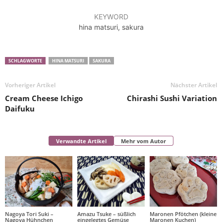
KEYWORD
hina matsuri, sakura
SCHLAGWORTE
HINA MATSURI
SAKURA
Vorheriger Artikel
Nächster Artikel
Cream Cheese Ichigo
Chirashi Sushi Variation
Daifuku
Verwandte Artikel
Mehr vom Autor
Nagoya Tori Suki –
Amazu Tsuke – süßlich
Maronen Pfötchen (kleine
Nagoya Hühnchen
eingelegtes Gemüse
Maronen Kuchen)