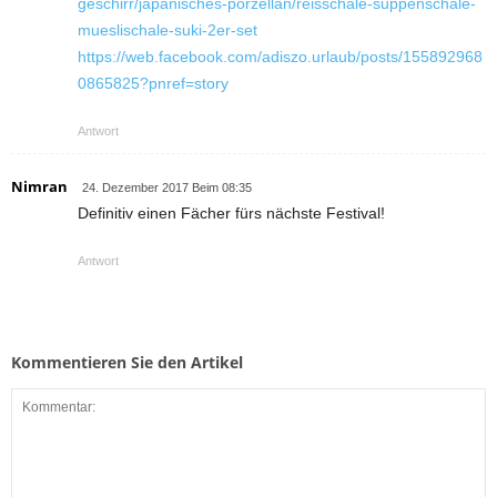
geschirr/japanisches-porzellan/reisschale-suppenschale-
mueslischale-suki-2er-set
https://web.facebook.com/adiszo.urlaub/posts/155892968
0865825?pnref=story
Antwort
Nimran
24. Dezember 2017 Beim 08:35
Definitiv einen Fächer fürs nächste Festival!
Antwort
Kommentieren Sie den Artikel