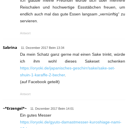
Ich glaube meine Freundin würde sich über mehrere
Reischalen und hochwertige Essstäbchen freuen, um
endlich auch mal das gute Essen langsam „vernünftig“ zu
servieren.
Antwort
Sabrina
11. Dezember 2017 Beim 13:34
Da mein Schatz ganz gerne mal einen Sake trinkt, würde
ich ihm wohl dieses Sakeset schenken
https://oryoki.de/japanisches-geschirr/sake/sake-set-
shuin-1-karaffe-2-becher
.
(auf Facebook geteilt)
Antwort
~*Erzengel*~
11. Dezember 2017 Beim 14:01
Ein gutes Messer
https://oryoki.de/gyuto-damastmesser-kuroshiage-nami-